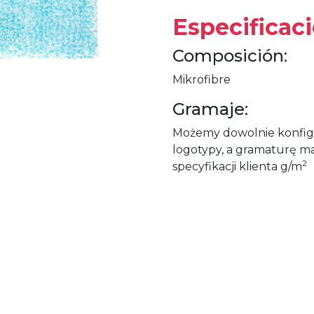
Especificac
Composición:
Mikrofibre
Gramaje:
Możemy dowolnie konfigu
logotypy, a gramaturę m
2
specyfikacji klienta g/m