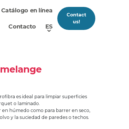
Catálogo en línea
Contact
us!
Contacto
ES
ˇ
 melange
ibra es ideal para limpiar superficies
arquet o laminado.
iar en húmedo como para barrer en seco,
polvo y la suciedad de paredes o techos.