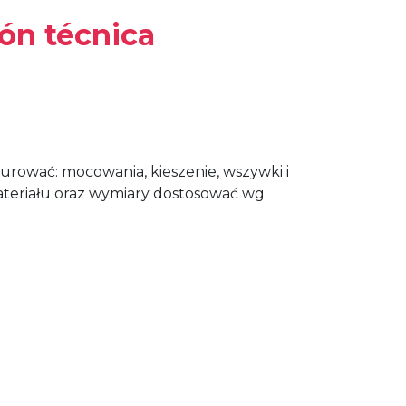
ión técnica
rować: mocowania, kieszenie, wszywki i
ateriału oraz wymiary dostosować wg.